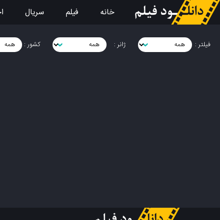
خانه
فیلم
سریال
اخ
فیلتر :
ژانر :
کشور :