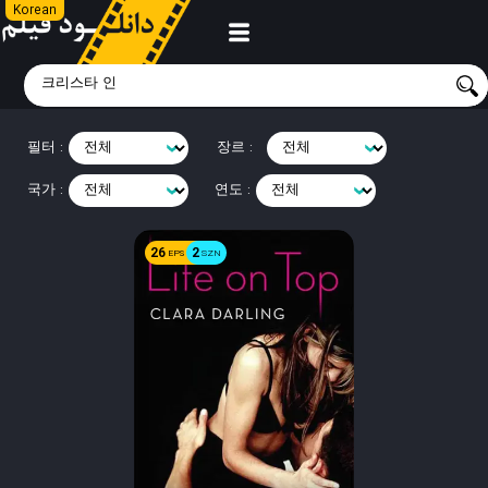
Korean
필터 :
장르 :
국가 :
연도 :
26
2
EPS
SZN