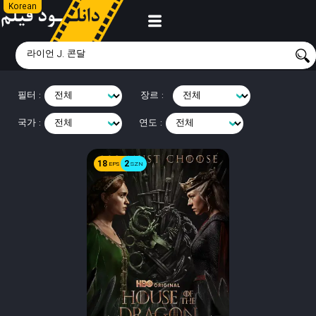
Korean
필터 :
장르 :
국가 :
연도 :
18
2
EPS
SZN