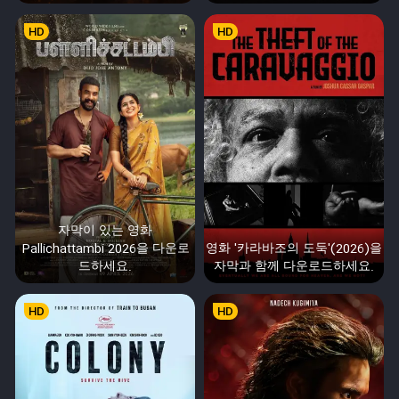
HD
HD
자막이 있는 영화
Pallichattambi 2026을 다운로
영화 '카라바조의 도둑'(2026)을
드하세요.
자막과 함께 다운로드하세요.
HD
HD