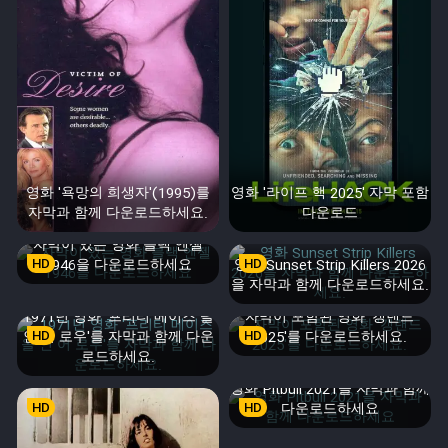
영화 '욕망의 희생자'(1995)를
영화 '라이프 핵 2025' 자막 포함
자막과 함께 다운로드하세요.
다운로드
자막이 있는 영화 블랙 엔젤
HD
1946을 다운로드하세요
영화 Sunset Strip Killers 2026
HD
을 자막과 함께 다운로드하세요.
1971년 영화 '프리티 메이즈 올
자막이 포함된 영화 '갱랜드
인 어 로우'를 자막과 함께 다운
HD
HD
2025'를 다운로드하세요.
로드하세요.
영화 Pitbull 2021을 자막과 함께
HD
HD
다운로드하세요