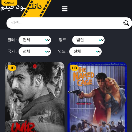
Korean
필터 :
장르 :
국가 :
연도 :
HD
HD