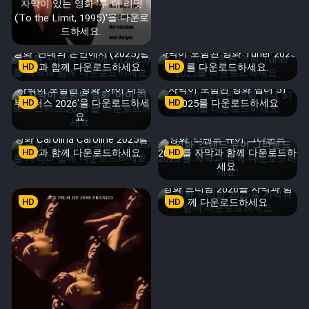
자막이 있는 영화 '투 더 리밋
(To the Limit, 1995)'을 다운로
드하세요.
영화 '단테의 손안에서'(2025)를
자막이 포함된 영화 Tuner 2025
자막과 함께 다운로드하세요.
HD
HD
를 다운로드하세요.
자막이 포함된 영화 '아이 러브
자막이 포함된 영화 챕터 51
부스터스 2026'을 다운로드하세
HD
HD
2025를 다운로드하세요
요.
영화 Carolina Caroline 2025를
영화 '스탠드 유어 그라운드
자막과 함께 다운로드하세요.
HD
2025'를 자막과 함께 다운로드하
HD
세요.
영화 드리담 2026을 자막과 함
HD
HD
께 다운로드하세요