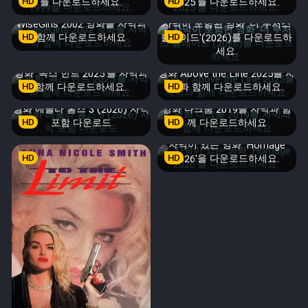
HD
를 다운로드하세요.
HD
2025'를 다운로드하세요.
WiseGirls 2002 영화를 자막과
자막이 포함된 영화 '더 부처스
HD
함께 다운로드하세요
블레이드'(2026)를 다운로드하
HD
세요.
영화 '폭스 헌트 2025'를 자막과
영화 Above the Line 2025를 자
HD
함께 다운로드하세요.
HD
막과 함께 다운로드하세요.
영화 에놀라 홈즈 3 (2026) 자막
영화 다크룸 2019를 자막과 함
HD
포함 다운로드
HD
께 다운로드하세요
자막이 있는 영화 'Homage
HD
HD
2026'을 다운로드하세요.