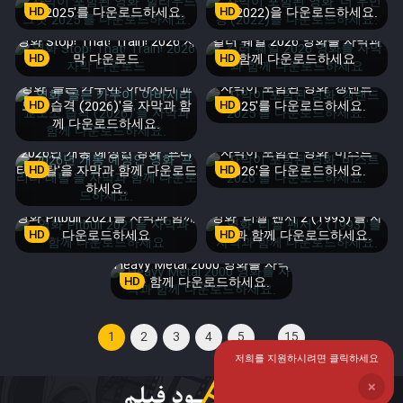
릿 2025'를 다운로드하세요.
HD
킹'(2022)을 다운로드하세요.
HD
영화 Stop! That! Train! 2026 자
킬러 웨일 2026 영화를 자막과
HD
막 다운로드
HD
함께 다운로드하세요
영화 '골든 카무이: 아바시리 교
자막이 포함된 영화 '갱랜드
도소 습격 (2026)'을 자막과 함
HD
HD
2025'를 다운로드하세요.
께 다운로드하세요.
2026년 개봉 예정인 영화 '프리
자막이 포함된 영화 '비스트
티 레탈'을 자막과 함께 다운로드
HD
HD
2026'을 다운로드하세요.
하세요.
영화 Pitbull 2021을 자막과 함께
영화 '리썰 팬서 2 (1993)'를 자
HD
다운로드하세요
HD
막과 함께 다운로드하세요.
Heavy Metal 2000 영화를 자막
HD
과 함께 다운로드하세요.
...
1
2
3
4
5
15
저희를 지원하시려면 클릭하세요
❌