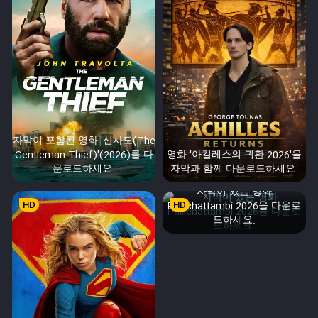
자막이 포함된 영화 '신사도(The
Gentleman Thief)'(2026)를 다
영화 '아킬레스의 귀환 2026'을
운로드하세요.
자막과 함께 다운로드하세요.
자막이 있는 영화
HD
Pallichattambi 2026을 다운로
HD
드하세요.