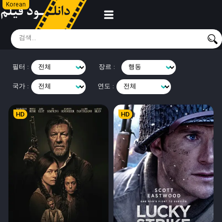
Korean
필터 :
장르 :
국가 :
연도 :
HD
HD