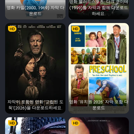
영화 블러드스포츠: 다크 쿠미테
영화 카밀(2000, 1969) 자막 다
(1999)를 자막과 함께 다운로드
운로드
하세요.
HD
HD
자막이 포함된 영화 '고립된 도
영화 '유치원 2026' 자막 포함 다
둑'(2026)을 다운로드하세요.
운로드
HD
HD