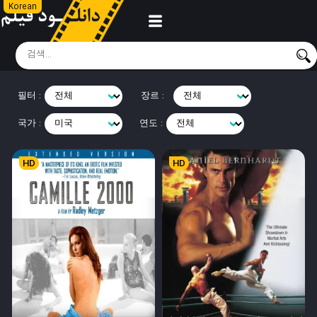
Korean
필터 :
장르 :
국가 :
연도 :
HD
HD