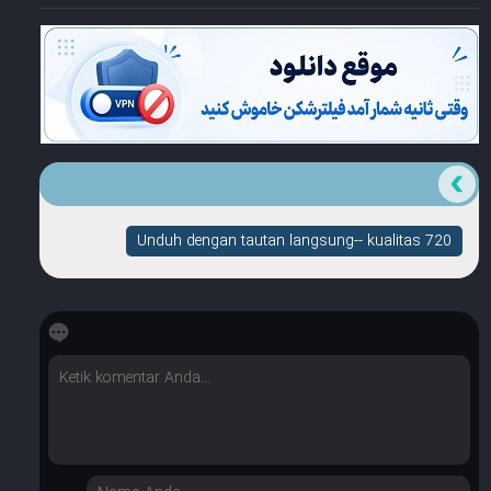
Unduh dengan tautan langsung-- kualitas 720
☆
☆
☆
☆
☆
Berapa banyak bintang yang dimilikinya?