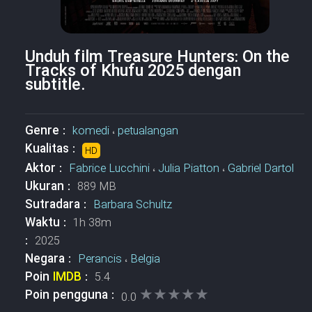
Unduh film Treasure Hunters: On the
Tracks of Khufu 2025 dengan
subtitle.
Genre :
komedi
،
petualangan
Kualitas :
HD
Aktor :
Fabrice Lucchini
،
Julia Piatton
،
Gabriel Dartol
Ukuran :
889 MB
Sutradara :
Barbara Schultz
Waktu :
1h 38m
:
2025
Negara :
Perancis
،
Belgia
Poin
IMDB
:
5.4
★★★★★
★★★★★
Poin pengguna :
0.0