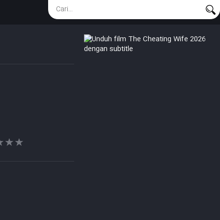
★★★
★★★