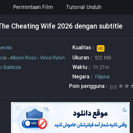
Permintaan Film
Tutorial Unduh
The Cheating Wife 2026 dengan subtitle
Kualitas :
،
erotis
HD
Ukuran :
cia
،
Allison Ross
،
Vince Rylon
922 MB
Waktu :
o Baldoza
1h 21m
Negara :
Filipina
★★
★★
Poin pengguna :
0.0