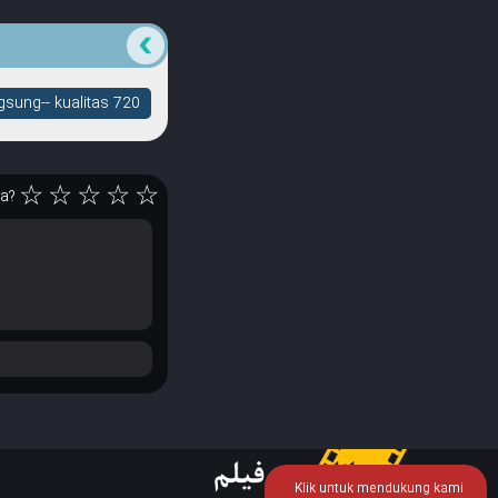
sung-- kualitas 720
☆
☆
☆
☆
☆
ya?
Klik untuk mendukung kami