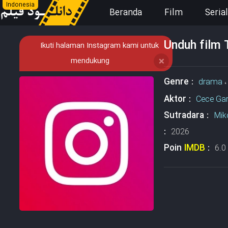
Indonesia
Beranda
Film
Serial
Unduh film 
Ikuti halaman Instagram kami untuk
mendukung
❌
Genre :
drama
Aktor :
Cece Gar
Sutradara :
Mik
:
2026
Poin
IMDB
:
6.0