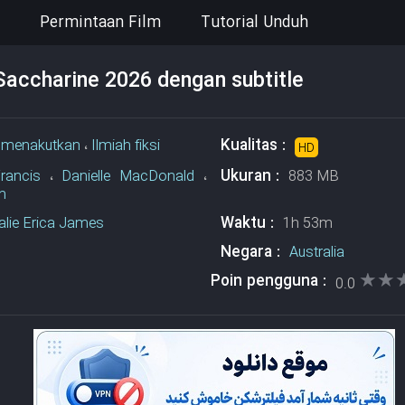
Permintaan Film
Tutorial Unduh
Saccharine 2026 dengan subtitle
Kualitas :
،
menakutkan
،
Ilmiah fiksi
HD
Ukuran :
rancis
،
Danielle MacDonald
،
883 MB
n
Waktu :
alie Erica James
1h 53m
Negara :
Australia
★★
★★
Poin pengguna :
0.0