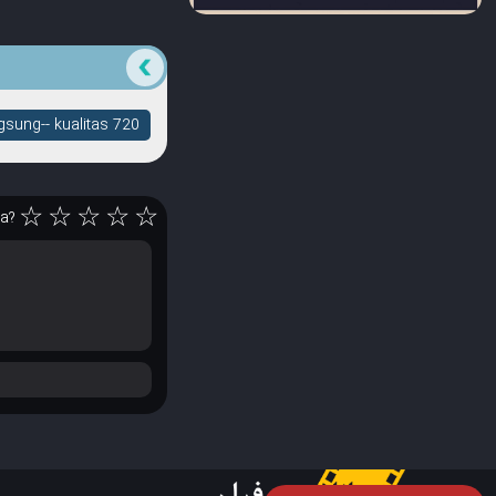
sung-- kualitas 720
☆
☆
☆
☆
☆
ya?