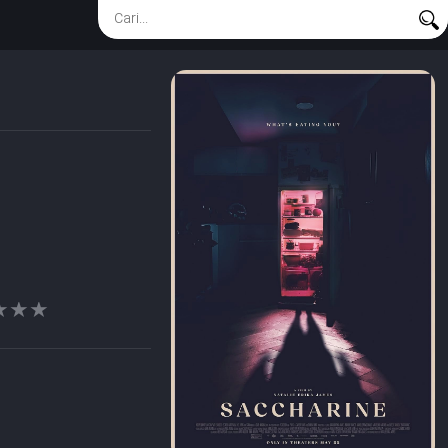
★★★
★★★