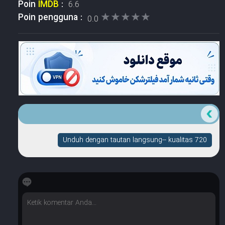
Poin
IMDB
:
6.6
★★★★★
★★★★★
Poin pengguna :
0.0
Unduh dengan tautan langsung-- kualitas 720
☆
☆
☆
☆
☆
Berapa banyak bintang yang dimilikinya?