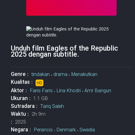
Unduh film Eagles of the Republic
2025 dengan subtitle.
Genre :
tindakan
،
drama
،
Menakutkan
Kualitas :
HD
Aktor :
Faris Faris
،
Lina Khodri
،
Amr Bangun
Ukuran :
1.1 GB
Sutradara :
Tariq Saleh
Waktu :
2h 9m
:
2025
Negara :
Perancis
،
Denmark
،
Swedia