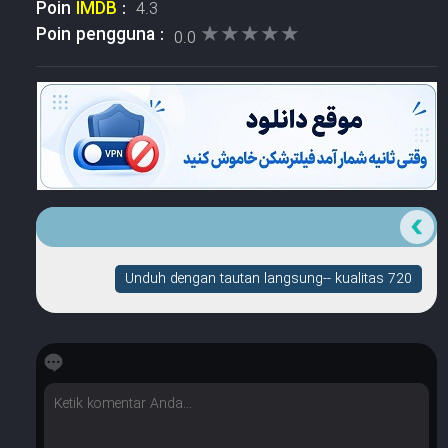
Poin
IMDB
:
4.3
★★★★★
★★★★★
Poin pengguna :
0.0
Unduh dengan tautan langsung-- kualitas 720
☆
☆
☆
☆
☆
Berapa banyak bintang yang dimilikinya?