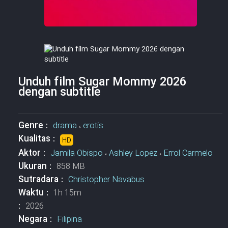
Unduh film Sugar Mommy 2026
dengan subtitle
Genre :
drama
،
erotis
Kualitas :
HD
Aktor :
Jamila Obispo
،
Ashley Lopez
،
Errol Carmelo
Ukuran :
858 MB
Sutradara :
Christopher Navabus
Waktu :
1h 15m
:
2026
Negara :
Filipina