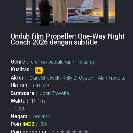
Unduh film Propeller: One-Way Night
Coach 2026 dengan subtitle
Genre :
drama
،
petualangan
،
keluarga
Kualitas :
HD
Aktor :
Clark Shotwell
،
Kelly B. Oyston
،
Alan Travolta
Ukuran :
541 MB
Sutradara :
John Travolta
Waktu :
1h 1m
:
2026
Negara :
Amerika
Poin
IMDB
:
5.6
★★★★★
★★★★★
Poin pengguna :