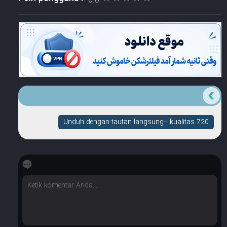
0.0
Unduh dengan tautan langsung-- kualitas 720
☆
☆
☆
☆
☆
Berapa banyak bintang yang dimilikinya?