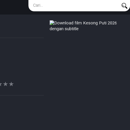
★★★
★★★