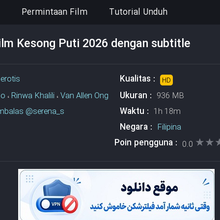
Permintaan Film
Tutorial Unduh
lm Kesong Puti 2026 dengan subtitle
Kualitas :
،
erotis
HD
Ukuran :
so
،
Rinwa Khalili
،
Van Allen Ong
936 MB
Waktu :
balas @serena_s
1h 18m
Negara :
Filipina
★★
★★
Poin pengguna :
0.0