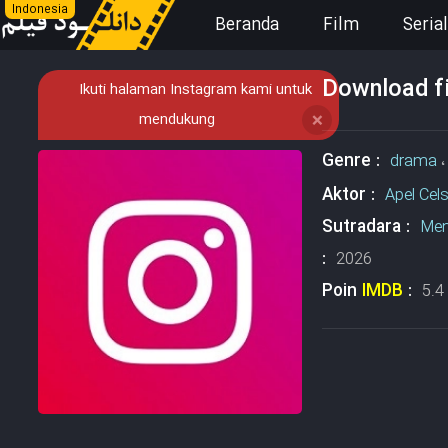
Indonesia
Beranda
Film
Serial
Download fi
Ikuti halaman Instagram kami untuk
mendukung
❌
Genre :
drama
Aktor :
Apel Cel
Sutradara :
Mem
:
2026
Poin
IMDB
:
5.4