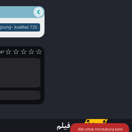
sung-- kualitas 720
☆
☆
☆
☆
☆
ya?
Klik untuk mendukung kami