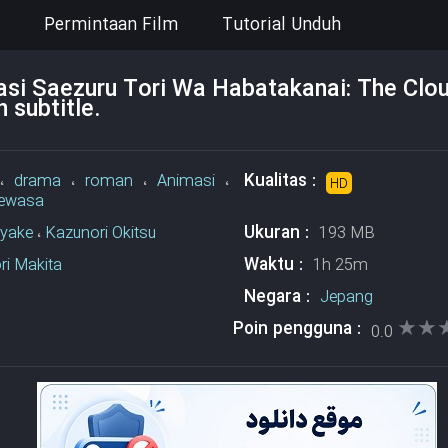
Permintaan Film
Tutorial Unduh
si Saezuru Tori Wa Habatakanai: The Clo
 subtitle.
Kualitas :
،
drama
،
roman
،
Animasi
،
HD
dewasa
Ukuran :
iyake
،
Kazunori Okitsu
193 MB
Waktu :
ri Makita
1h 25m
Negara :
Jepang
★★
★★
Poin pengguna :
0.0