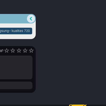
sung-- kualitas 720
☆
☆
☆
☆
☆
ya?