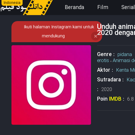
Indonesia
Beranda
Film
Serial
Unduh anima
Ikuti halaman Instagram kami untuk
2020 dengan
mendukung
❌
Genre :
pidana
erotis
،
Animasi 
Aktor :
Kenta M
Sutradara :
Kao
:
2020
Poin
IMDB
:
6.8