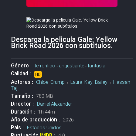
Descarga la película Gale: Yellow
Brick Road 2026 con subtítulos.
Género :
terrorífico
،
angustiante
،
fantasía
Calidad :
HD
Actores :
Chloe Crump
،
Laura Kay Bailey
،
Hassan
Taj
Tamaño :
780 MB
Director :
Daniel Alexander
Duración :
1h 44m
Año de producción :
2026
País :
Estados Unidos
Puntuación
IMDB
:
4.0