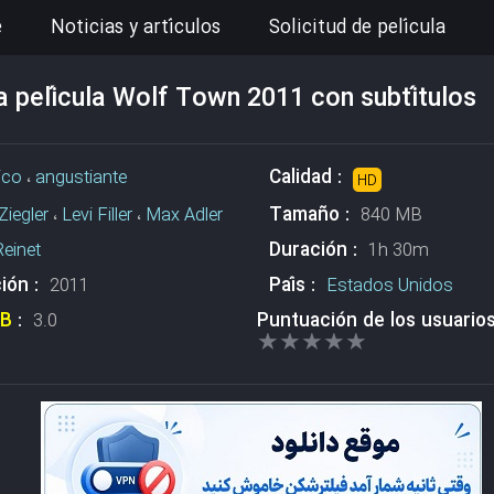
e
Noticias y artículos
Solicitud de película
a película Wolf Town 2011 con subtítulos
Calidad :
fico
،
angustiante
HD
Tamaño :
 Ziegler
،
Levi Filler
،
Max Adler
840 MB
Duración :
Reinet
1h 30m
ión :
País :
2011
Estados Unidos
DB
:
Puntuación de los usuario
3.0
★★★★★
★★★★★