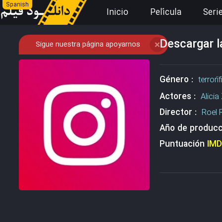
Spanish
Inicio
Película
Seri
Descargar l
Sigue nuestra página apoyarnos
❌
Género :
terrorí
Actores :
Alicia
Director :
Roel 
Año de producc
Puntuación
IM