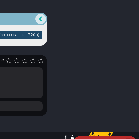
recto (calidad 720p)
☆
☆
☆
☆
☆
ne?