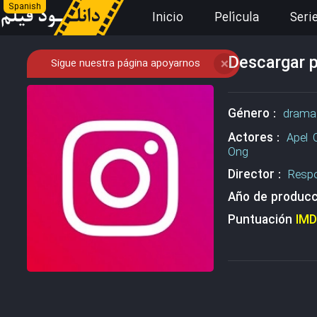
Spanish
Inicio
Película
Seri
Descargar p
Sigue nuestra página apoyarnos
❌
Género :
drama
Actores :
Apel 
Ong
Director :
Resp
Año de producc
Puntuación
IM