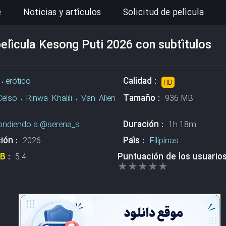
e
Noticias y artículos
Solicitud de película
elícula Kesong Puti 2026 con subtítulos
Calidad :
،
erótico
HD
Tamaño :
Celso
،
Rinwa Khalili
،
Van Allen
936 MB
Duración :
ondiendo a @serena_s
1h 18m
ión :
País :
2026
Filipinas
DB
:
Puntuación de los usuario
5.4
★★★★★
★★★★★