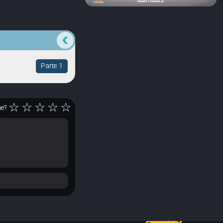
Parte 1
☆
☆
☆
☆
☆
ne?