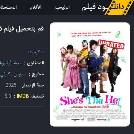
الرئيسية
الأفلام
المسلسلا
قم بتحميل فيلم She's the He 2025 مع الترجمة
:
كوميديا
الممثلون :
ميشا أوشرو
مخرج :
سيوبان مكارثي
سنة الإصدار :
2025
تصنيف
IMDB
:
5.3