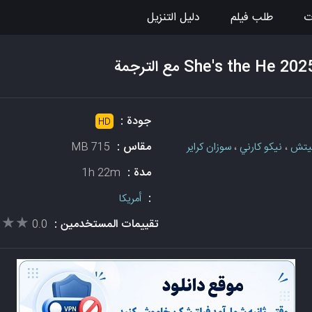
ت
طلب فيلم
دليل التنزيل
جودة :
HD
مقاس :
فيتش
،
نيكو كارني
،
سوزان كراير
715 MB
مدة :
1h 22m
:
أمريكا
★★★
★★★
تقييمات المستخدمين :
0.0