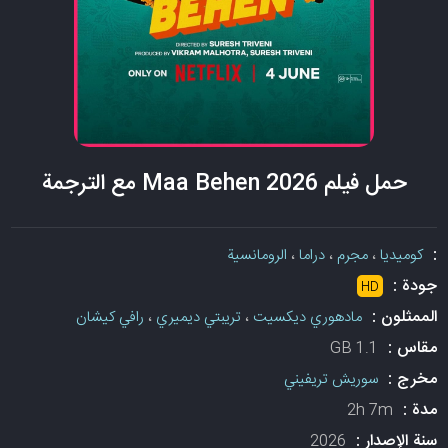
حمل فيلم Maa Behen 2026 مع الترجمة
:
كوميديا
،
مجرم
،
دراما
،
الرومانسية
جودة :
HD
الممثلون :
مادهوري ديكسيت
،
تريبتي ديميري
،
رافي كيشان
مقاس :
1.1 GB
مخرج :
سوريش تريفيني
مدة :
2h 7m
سنة الإصدار :
2026